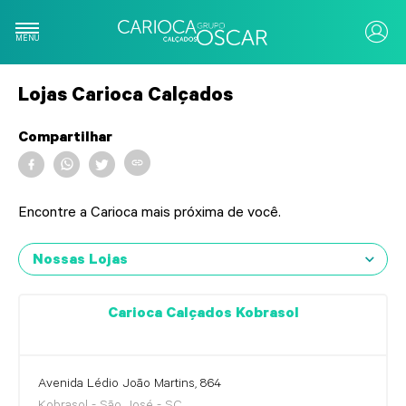
MENU
Lojas Carioca Calçados
Sobre
Compartilhar
Nossas lojas
Encontre a Carioca mais próxima de você.
Financeiro
Nossas Lojas
Compre online
Carioca Calçados Kobrasol
Pagamento de Carnê
Avenida Lédio João Martins, 864